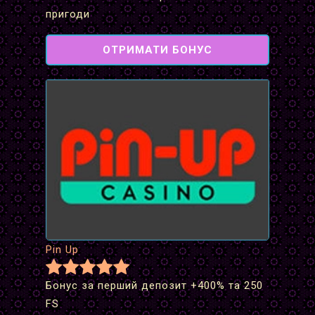
пригоди
ОТРИМАТИ БОНУС
Pin Up
Бонус за перший депозит +400% та 250
FS