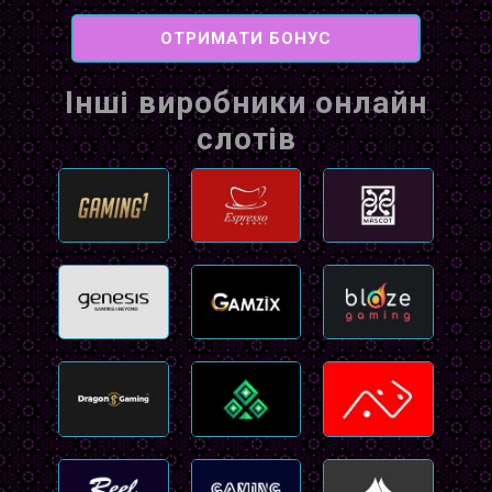
ОТРИМАТИ БОНУС
Інші виробники онлайн
слотів