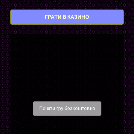
ГРАТИ В КАЗИНО
Почати гру безкоштовно