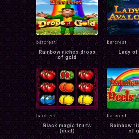
barcrest
barcrest
Rainbow riches drops
Lady of
of gold
barcrest
barcrest
Black magic fruits
Rainbow ri
(dual)
of 