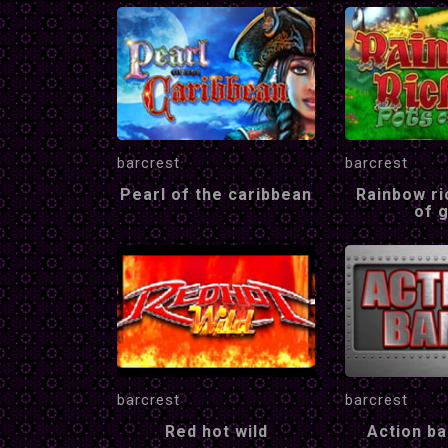
barcrest
barcrest
Pearl of the caribbean
Rainbow ri
of 
barcrest
barcrest
Red hot wild
Action ba