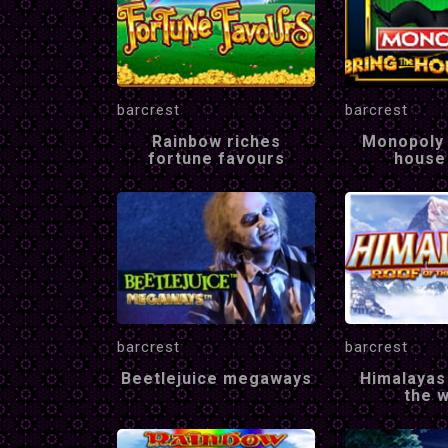
barcrest
barcrest
Rainbow riches
Monopoly 
fortune favours
house
barcrest
barcrest
Beetlejuice megaways
Himalayas
the 