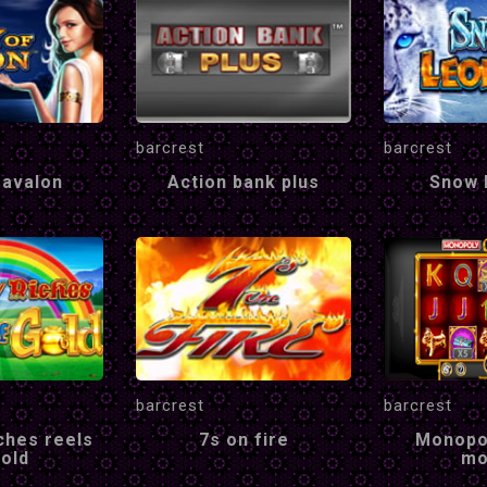
barcrest
barcrest
 avalon
Action bank plus
Snow 
barcrest
barcrest
ches reels
7s on fire
Monopol
gold
mo