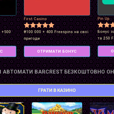
Pin Up
First Casino
Бонус з
₴ +500
₴100 000 + 400 Freespins на свої
та 250 
пригоди
О
УС
ОТРИМАТИ БОНУС
ВІ АВТОМАТИ BARCREST БЕЗКОШТОВНО О
ГРАТИ В КАЗИНО