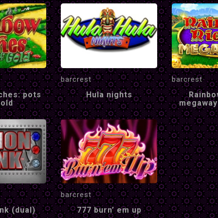
barcrest
barcrest
ches: pots
Hula nights
Rainbo
gold
megaways
barcrest
nk (dual)
777 burn’ em up