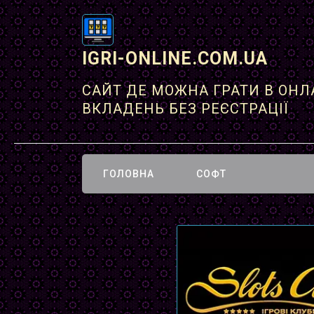
П
е
р
IGRI-ONLINE.COM.UA
е
й
САЙТ ДЕ МОЖНА ГРАТИ В ОНЛ
т
ВКЛАДЕНЬ БЕЗ РЕЄСТРАЦІЇ
и
д
о
в
ГОЛОВНА
СОФТ
м
і
с
т
у