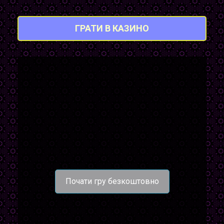
ГРАТИ В КАЗИНО
Почати гру безкоштовно