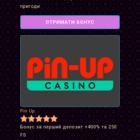
пригоди
ОТРИМАТИ БОНУС
Pin Up
Бонус за перший депозит +400% та 250
FS