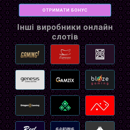
ОТРИМАТИ БОНУС
Інші виробники онлайн
слотів