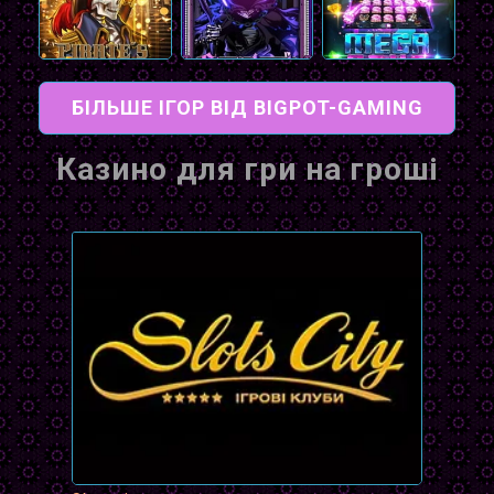
БІЛЬШЕ ІГОР ВІД BIGPOT-GAMING
Казино для гри на гроші