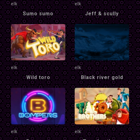
elk
elk
Sumo sumo
Jeff & scully
elk
elk
Wild toro
Black river gold
elk
elk