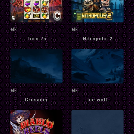
elk
elk
Toro 7s
Nitropolis 2
elk
elk
Crusader
Ice wolf