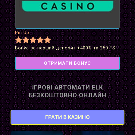
Pin Up
Бонус за перший депозит +400% та 250 FS
ОТРИМАТИ БОНУС
ІГРОВІ АВТОМАТИ ELK
БЕЗКОШТОВНО ОНЛАЙН
ГРАТИ В КАЗИНО