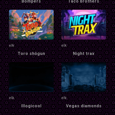
Bompers
Taco brothers
elk
elk
Toro shōgun
Night trax
elk
elk
Illogicool
Vegas diamonds