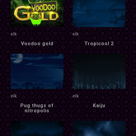
elk
elk
Voodoo gold
Tropicool 2
elk
elk
Pug thugs of
Kaiju
nitropolis