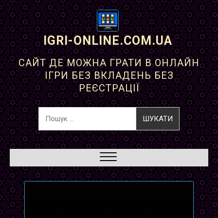
П
е
р
IGRI-ONLINE.COM.UA
е
й
САЙТ ДЕ МОЖНА ГРАТИ В ОНЛАЙН
т
ІГРИ БЕЗ ВКЛАДЕНЬ БЕЗ
и
РЕЄСТРАЦІЇ
д
о
Пошук:
в
м
і
с
т
Закрити
у
меню