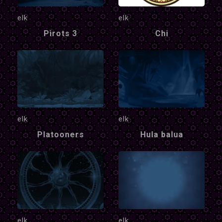
elk
elk
Pirots 3
Chi
elk
elk
Platooners
Hula balua
elk
elk