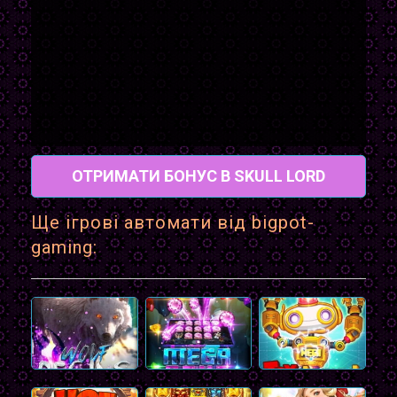
ОТРИМАТИ БОНУС В SKULL LORD
Ще ігрові автомати від bigpot-
gaming: