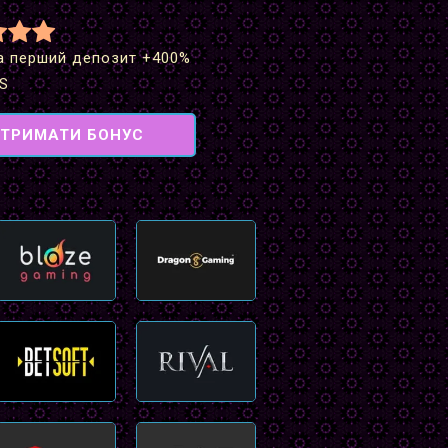
а перший депозит +400%
FS
ТРИМАТИ БОНУС