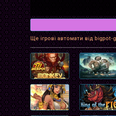
Ще ігрові автомати від bigpot-g