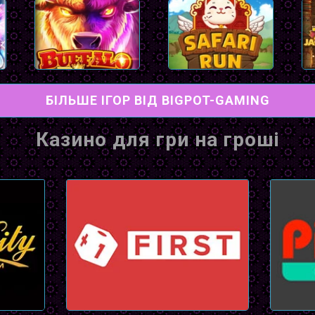
БІЛЬШЕ ІГОР ВІД BIGPOT-GAMING
Казино для гри на гроші