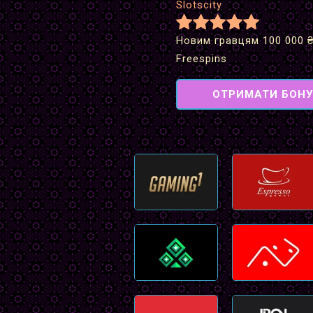
Slotscity
Новим гравцям 100 000 
Freespins
ОТРИМАТИ БОН