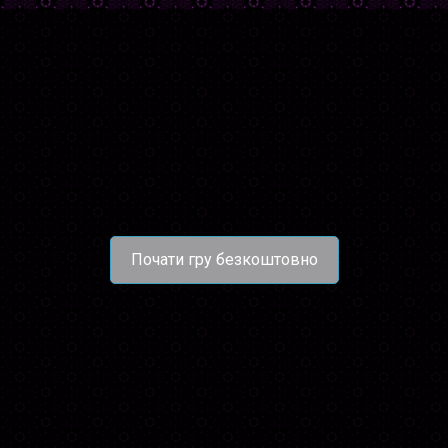
Почати гру безкоштовно