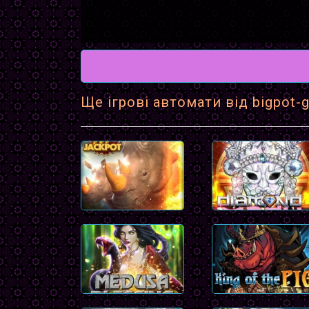
Ще ігрові автомати від bigpot-g