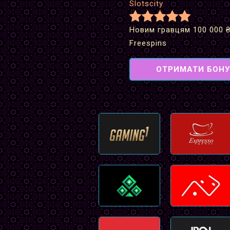
Slotscity
Новим гравцям 100 000 
Freespins
ОТРИМАТИ БОН