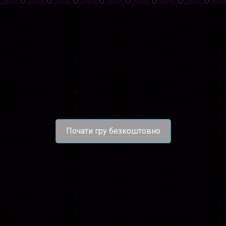
Почати гру безкоштовно