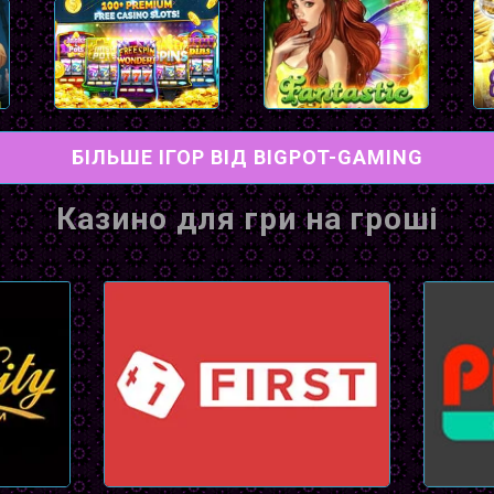
БІЛЬШЕ ІГОР ВІД BIGPOT-GAMING
Казино для гри на гроші