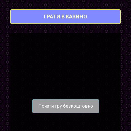
ГРАТИ В КАЗИНО
Почати гру безкоштовно