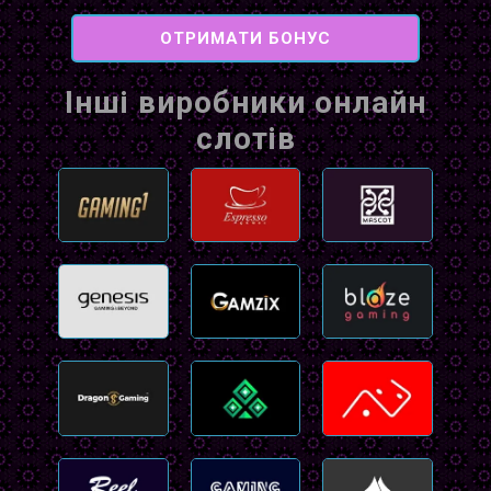
ОТРИМАТИ БОНУС
Інші виробники онлайн
слотів