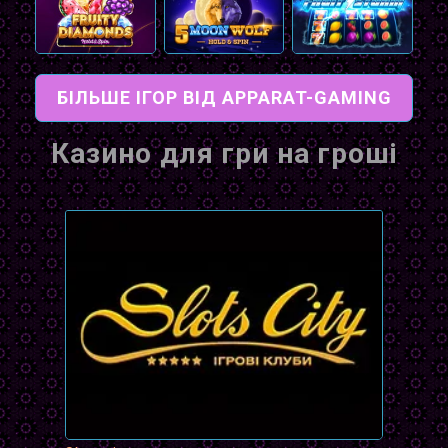
БІЛЬШЕ ІГОР ВІД APPARAT-GAMING
Казино для гри на гроші