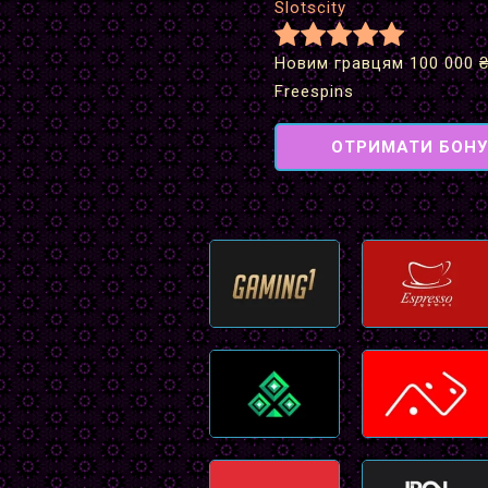
Slotscity
Новим гравцям 100 000 
Freespins
ОТРИМАТИ БОН