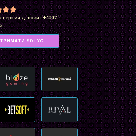
а перший депозит +400%
FS
ТРИМАТИ БОНУС