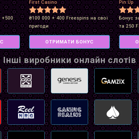
Pin Up
First Casino
Бонус з
₴ +500
₴100 000 + 400 Freespins на свої
та 250 
пригоди
О
УС
ОТРИМАТИ БОНУС
Інші виробники онлайн слотів