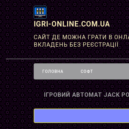
П
е
р
IGRI-ONLINE.COM.UA
е
й
САЙТ ДЕ МОЖНА ГРАТИ В ОНЛ
т
ВКЛАДЕНЬ БЕЗ РЕЄСТРАЦІЇ
и
д
о
в
ГОЛОВНА
СОФТ
м
і
с
ІГРОВИЙ АВТОМАТ JACK PO
т
у