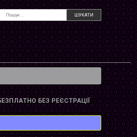
Пошук:
БЕЗПЛАТНО БЕЗ РЕЄСТРАЦІЇ