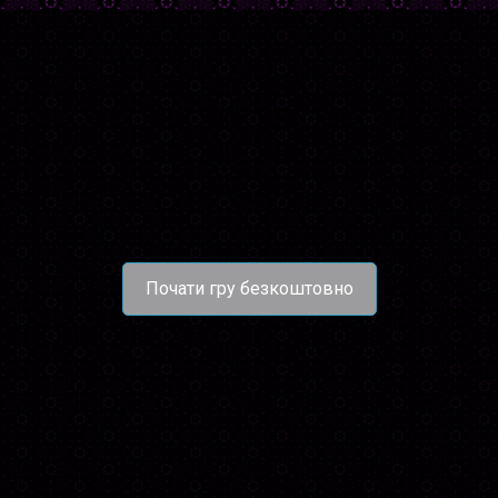
Почати гру безкоштовно