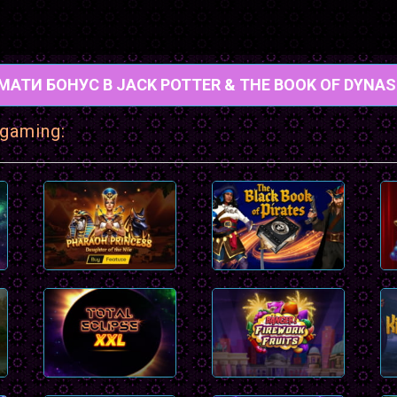
АТИ БОНУС В JACK POTTER & THE BOOK OF DYNAS
gaming: