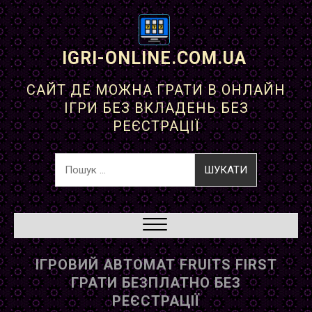
П
е
р
IGRI-ONLINE.COM.UA
е
й
САЙТ ДЕ МОЖНА ГРАТИ В ОНЛАЙН
т
ІГРИ БЕЗ ВКЛАДЕНЬ БЕЗ
и
РЕЄСТРАЦІЇ
д
о
Пошук:
в
м
і
с
т
Закрити
у
меню
ІГРОВИЙ АВТОМАТ FRUITS FIRST
ГРАТИ БЕЗПЛАТНО БЕЗ
РЕЄСТРАЦІЇ