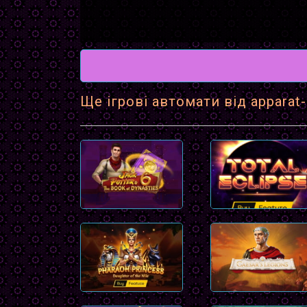
Ще ігрові автомати від apparat-