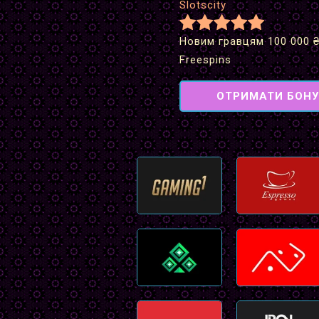
Slotscity
Новим гравцям 100 000 
Freespins
ОТРИМАТИ БОН