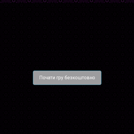
Почати гру безкоштовно