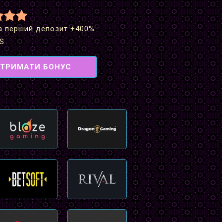
а перший депозит +400%
FS
ТРИМАТИ БОНУС