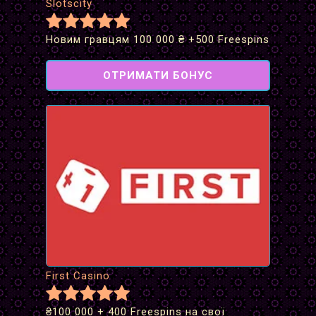
Slotscity
Новим гравцям 100 000 ₴ +500 Freespins
ОТРИМАТИ БОНУС
First Casino
₴100 000 + 400 Freespins на свої