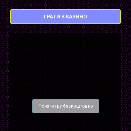
ГРАТИ В КАЗИНО
Почати гру безкоштовно