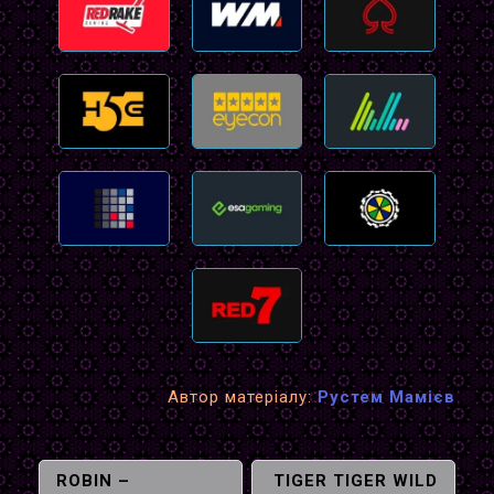
Автор матеріалу:
Рустем Мамієв
Н
ROBIN –
TIGER TIGER WILD