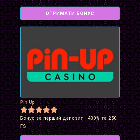
ОТРИМАТИ БОНУС
Pin Up
Бонус за перший депозит +400% та 250
FS