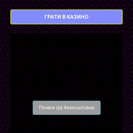
ГРАТИ В КАЗИНО
Почати гру безкоштовно