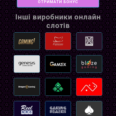
ОТРИМАТИ БОНУС
Інші виробники онлайн
слотів