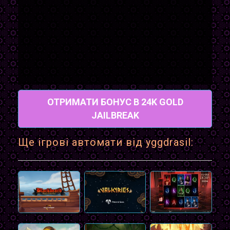
ОТРИМАТИ БОНУС В 24K GOLD
JAILBREAK
Ще ігрові автомати від yggdrasil: