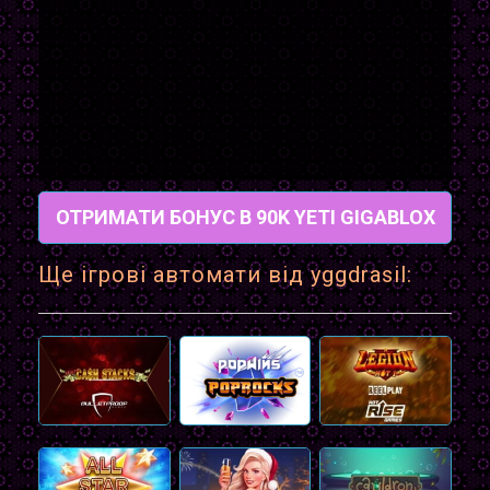
ОТРИМАТИ БОНУС В 90K YETI GIGABLOX
Ще ігрові автомати від yggdrasil: