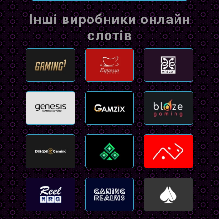
Інші виробники онлайн
слотів