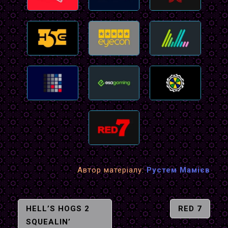
Автор матеріалу:
Рустем Мамієв
Н
HELL’S HOGS 2
RED 7
А
SQUEALIN’