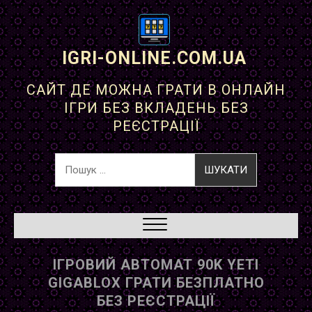
П
е
р
IGRI-ONLINE.COM.UA
е
й
САЙТ ДЕ МОЖНА ГРАТИ В ОНЛАЙН
т
ІГРИ БЕЗ ВКЛАДЕНЬ БЕЗ
и
РЕЄСТРАЦІЇ
д
о
Пошук:
в
м
і
с
т
Закрити
у
меню
ІГРОВИЙ АВТОМАТ 90K YETI
GIGABLOX ГРАТИ БЕЗПЛАТНО
БЕЗ РЕЄСТРАЦІЇ