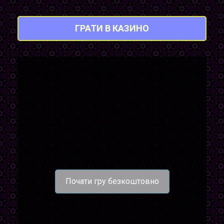
ГРАТИ В КАЗИНО
Почати гру безкоштовно