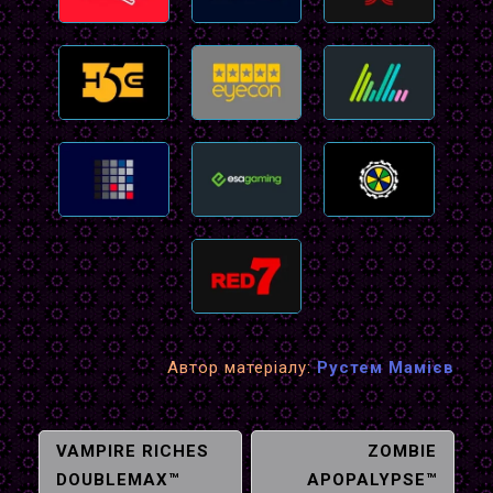
Автор матеріалу:
Рустем Мамієв
Н
VAMPIRE RICHES
ZOMBIE
А
DOUBLEMAX™
APOPALYPSE™