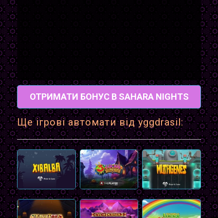
ОТРИМАТИ БОНУС В SAHARA NIGHTS
Ще ігрові автомати від yggdrasil: