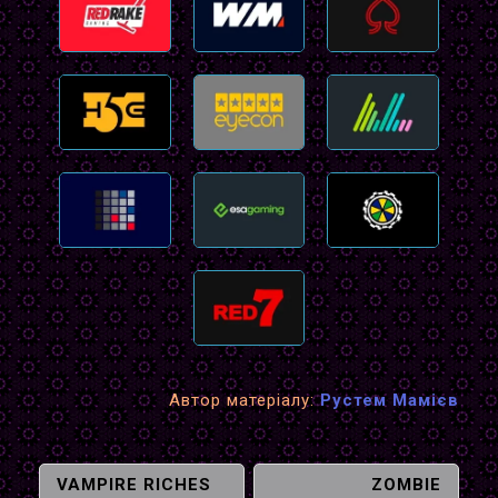
Автор матеріалу:
Рустем Мамієв
Н
VAMPIRE RICHES
ZOMBIE