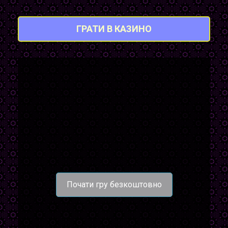
ГРАТИ В КАЗИНО
Почати гру безкоштовно