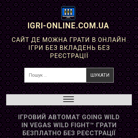
П
е
р
IGRI-ONLINE.COM.UA
е
й
САЙТ ДЕ МОЖНА ГРАТИ В ОНЛАЙН
т
ІГРИ БЕЗ ВКЛАДЕНЬ БЕЗ
и
РЕЄСТРАЦІЇ
д
о
Пошук:
в
м
і
с
т
Закрити
у
меню
ІГРОВИЙ АВТОМАТ GOING WILD
IN VEGAS WILD FIGHT™ ГРАТИ
БЕЗПЛАТНО БЕЗ РЕЄСТРАЦІЇ