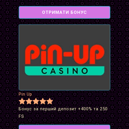
ОТРИМАТИ БОНУС
Pin Up
Бонус за перший депозит +400% та 250
FS