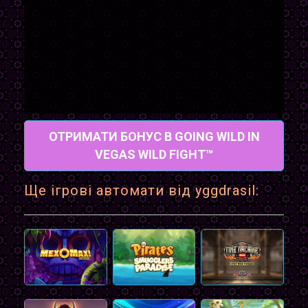
ОТРИМАТИ БОНУС В GOING WILD IN
VEGAS WILD FIGHT™
Ще ігрові автомати від yggdrasil: