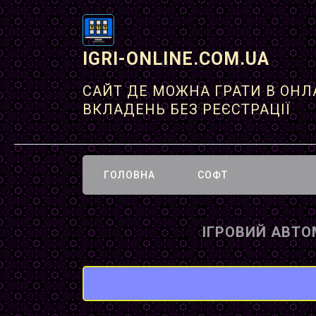
П
е
р
IGRI-ONLINE.COM.UA
е
й
САЙТ ДЕ МОЖНА ГРАТИ В ОНЛ
т
ВКЛАДЕНЬ БЕЗ РЕЄСТРАЦІЇ
и
д
о
в
ГОЛОВНА
СОФТ
м
і
с
ІГРОВИЙ АВТО
т
у