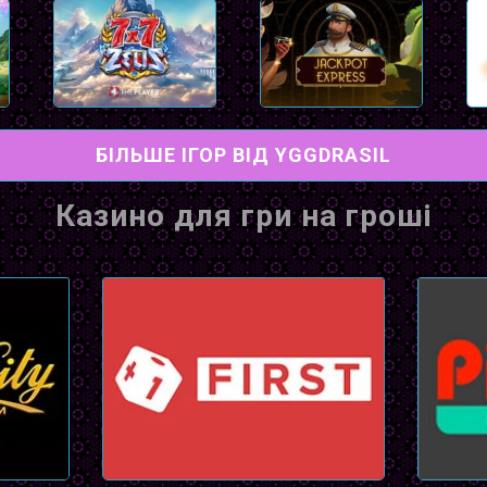
БІЛЬШЕ ІГОР ВІД YGGDRASIL
Казино для гри на гроші