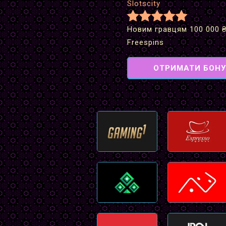
Slotscity
Новим гравцям 100 000 
Freespins
ОТРИМАТИ БОН