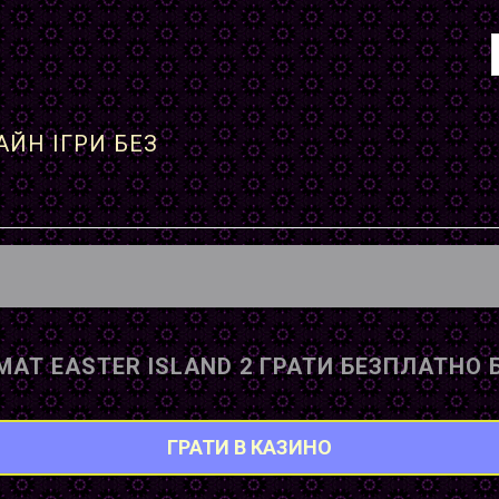
АЙН ІГРИ БЕЗ
МАТ EASTER ISLAND 2 ГРАТИ БЕЗПЛАТНО Б
ГРАТИ В КАЗИНО