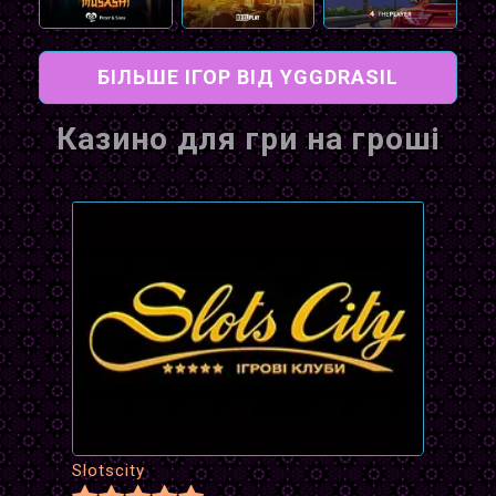
БІЛЬШЕ ІГОР ВІД YGGDRASIL
Казино для гри на гроші
Slotscity