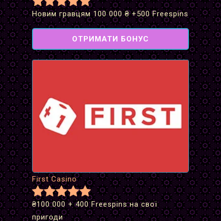
Новим гравцям 100 000 ₴ +500 Freespins
ОТРИМАТИ БОНУС
First Casino
₴100 000 + 400 Freespins на свої
пригоди