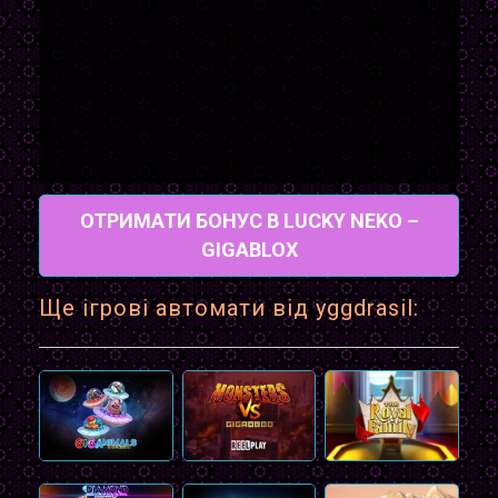
ОТРИМАТИ БОНУС В LUCKY NEKO –
GIGABLOX
Ще ігрові автомати від yggdrasil: