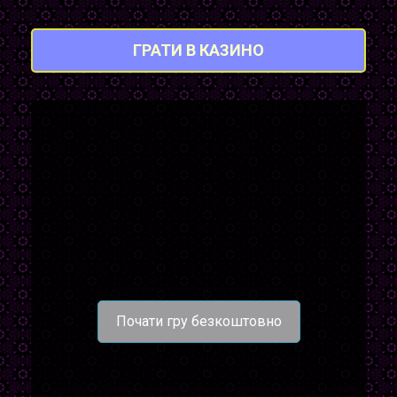
ГРАТИ В КАЗИНО
Почати гру безкоштовно