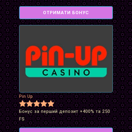
ОТРИМАТИ БОНУС
Pin Up
Бонус за перший депозит +400% та 250
FS