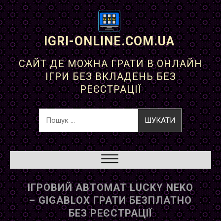
П
е
р
IGRI-ONLINE.COM.UA
е
й
САЙТ ДЕ МОЖНА ГРАТИ В ОНЛАЙН
т
ІГРИ БЕЗ ВКЛАДЕНЬ БЕЗ
и
РЕЄСТРАЦІЇ
д
о
Пошук:
в
м
і
с
т
Закрити
у
меню
ІГРОВИЙ АВТОМАТ LUCKY NEKO
– GIGABLOX ГРАТИ БЕЗПЛАТНО
БЕЗ РЕЄСТРАЦІЇ