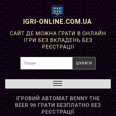
П
е
р
IGRI-ONLINE.COM.UA
е
й
САЙТ ДЕ МОЖНА ГРАТИ В ОНЛАЙН
т
ІГРИ БЕЗ ВКЛАДЕНЬ БЕЗ
и
РЕЄСТРАЦІЇ
д
о
Пошук:
в
м
і
с
т
Закрити
у
меню
ІГРОВИЙ АВТОМАТ BENNY THE
BEER 96 ГРАТИ БЕЗПЛАТНО БЕЗ
РЕЄСТРАЦІЇ