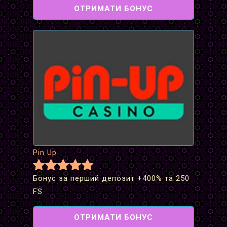
ОТРИМАТИ БОНУС
Pin Up
Бонус за перший депозит +400% та 250
FS
ОТРИМАТИ БОНУС