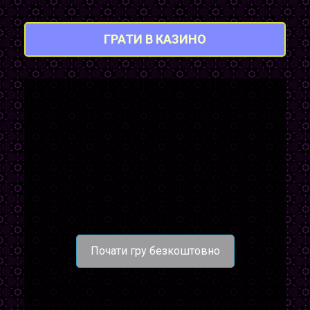
ГРАТИ В КАЗИНО
Почати гру безкоштовно