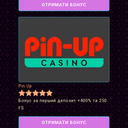
ОТРИМАТИ БОНУС
Pin Up
Бонус за перший депозит +400% та 250
FS
ОТРИМАТИ БОНУС