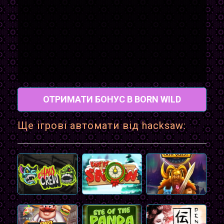
ОТРИМАТИ БОНУС В BORN WILD
Ще ігрові автомати від hacksaw: