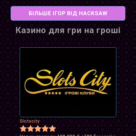
БІЛЬШЕ ІГОР ВІД HACKSAW
Казино для гри на гроші
Slotscity