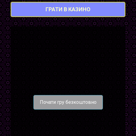
ГРАТИ В КАЗИНО
Почати гру безкоштовно