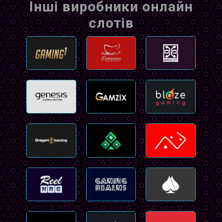
Інші виробники онлайн
слотів