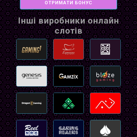
ОТРИМАТИ БОНУС
Інші виробники онлайн
слотів