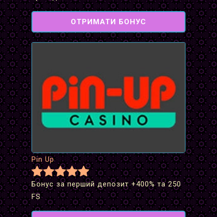
ОТРИМАТИ БОНУС
Pin Up
Бонус за перший депозит +400% та 250
FS