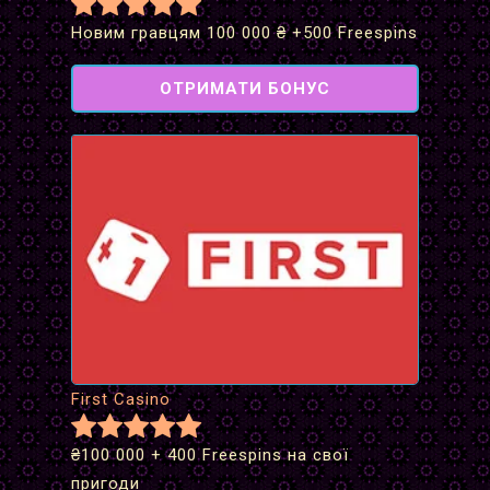
Новим гравцям 100 000 ₴ +500 Freespins
ОТРИМАТИ БОНУС
First Casino
₴100 000 + 400 Freespins на свої
пригоди