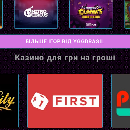
БІЛЬШЕ ІГОР ВІД YGGDRASIL
Казино для гри на гроші