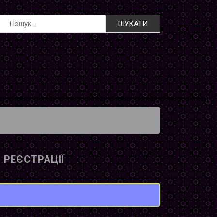
Пошук:
 РЕЄСТРАЦІЇ