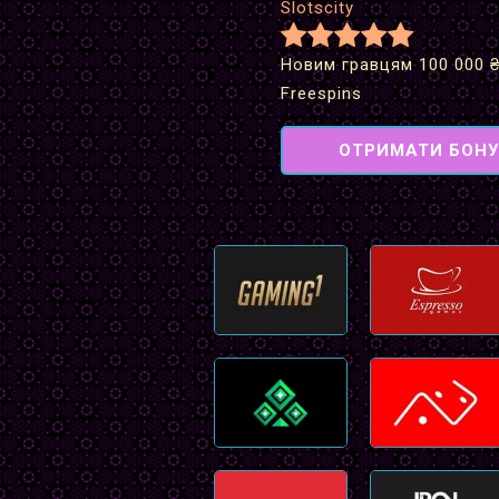
Slotscity
Новим гравцям 100 000 
Freespins
ОТРИМАТИ БОН