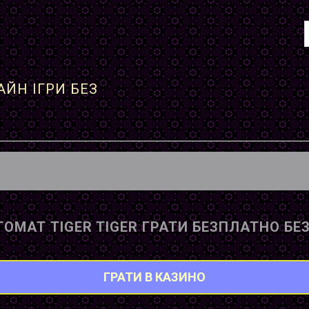
АЙН ІГРИ БЕЗ
ТОМАТ TIGER TIGER ГРАТИ БЕЗПЛАТНО БЕЗ
ГРАТИ В КАЗИНО