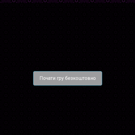
Почати гру безкоштовно