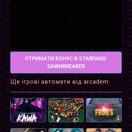
ОТРИМАТИ БОНУС В STARFANG:
DAWNBREAKER
Ще ігрові автомати від arcadem: