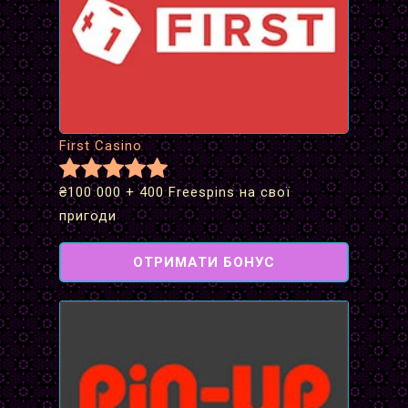
First Casino
₴100 000 + 400 Freespins на свої
пригоди
ОТРИМАТИ БОНУС