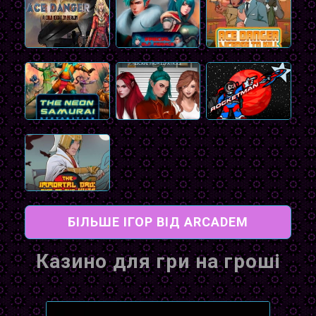
БІЛЬШЕ ІГОР ВІД ARCADEM
Казино для гри на гроші