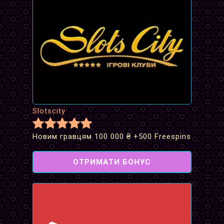
Slotscity
Новим гравцям 100 000 ₴ +500 Freespins
ОТРИМАТИ БОНУС