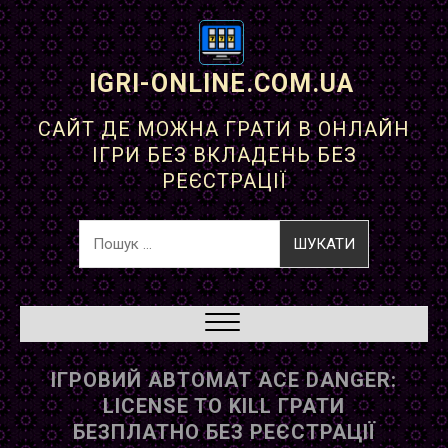
П
е
р
IGRI-ONLINE.COM.UA
е
й
САЙТ ДЕ МОЖНА ГРАТИ В ОНЛАЙН
т
ІГРИ БЕЗ ВКЛАДЕНЬ БЕЗ
и
РЕЄСТРАЦІЇ
д
о
Пошук:
в
м
і
с
т
Закрити
у
меню
ІГРОВИЙ АВТОМАТ ACE DANGER:
LICENSE TO KILL ГРАТИ
БЕЗПЛАТНО БЕЗ РЕЄСТРАЦІЇ