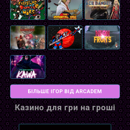
БІЛЬШЕ ІГОР ВІД ARCADEM
Казино для гри на гроші