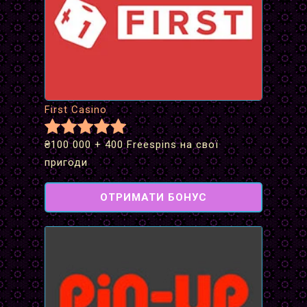
First Casino
₴100 000 + 400 Freespins на свої
пригоди
ОТРИМАТИ БОНУС