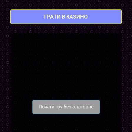
ГРАТИ В КАЗИНО
Почати гру безкоштовно