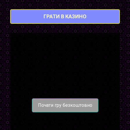
ГРАТИ В КАЗИНО
Почати гру безкоштовно