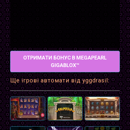
ОТРИМАТИ БОНУС В MEGAPEARL
GIGABLOX™
Ще ігрові автомати від yggdrasil: