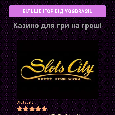
БІЛЬШЕ ІГОР ВІД YGGDRASIL
Казино для гри на гроші
Slotscity