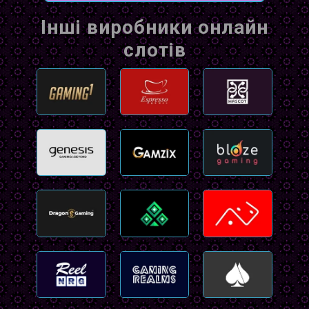
Інші виробники онлайн
слотів