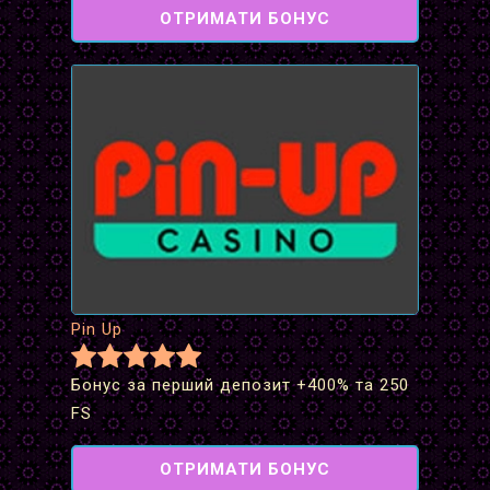
ОТРИМАТИ БОНУС
Pin Up
Бонус за перший депозит +400% та 250
FS
ОТРИМАТИ БОНУС