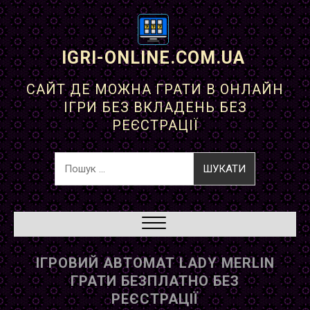
П
е
р
IGRI-ONLINE.COM.UA
е
й
САЙТ ДЕ МОЖНА ГРАТИ В ОНЛАЙН
т
ІГРИ БЕЗ ВКЛАДЕНЬ БЕЗ
и
РЕЄСТРАЦІЇ
д
о
Пошук:
в
м
і
с
т
Закрити
у
меню
ІГРОВИЙ АВТОМАТ LADY MERLIN
ГРАТИ БЕЗПЛАТНО БЕЗ
РЕЄСТРАЦІЇ