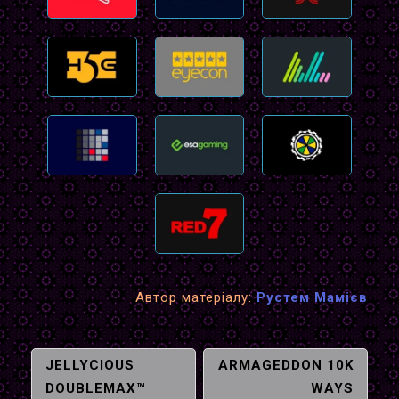
Автор матеріалу:
Рустем Мамієв
Н
JELLYCIOUS
ARMAGEDDON 10K
А
DOUBLEMAX™
WAYS