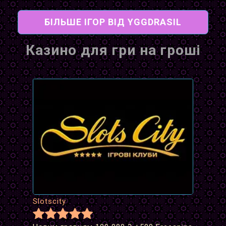
БІЛЬШЕ ІГОР ВІД YGGDRASIL
Казино для гри на гроші
Slotscity