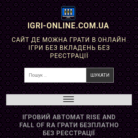
П
е
р
IGRI-ONLINE.COM.UA
е
й
САЙТ ДЕ МОЖНА ГРАТИ В ОНЛАЙН
т
ІГРИ БЕЗ ВКЛАДЕНЬ БЕЗ
и
РЕЄСТРАЦІЇ
д
о
Пошук:
в
м
і
с
т
Закрити
у
меню
ІГРОВИЙ АВТОМАТ RISE AND
FALL OF RA ГРАТИ БЕЗПЛАТНО
БЕЗ РЕЄСТРАЦІЇ