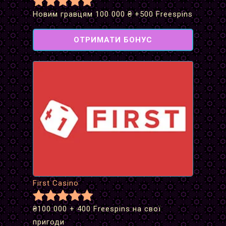
Новим гравцям 100 000 ₴ +500 Freespins
ОТРИМАТИ БОНУС
First Casino
₴100 000 + 400 Freespins на свої
пригоди