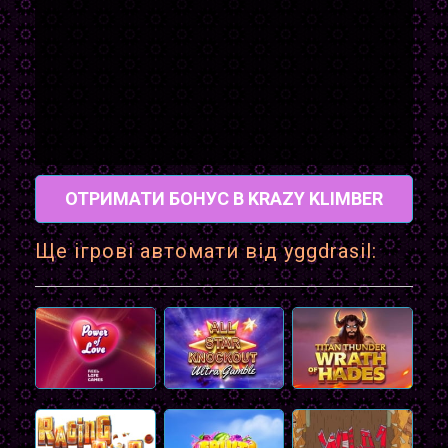
ОТРИМАТИ БОНУС В KRAZY KLIMBER
Ще ігрові автомати від yggdrasil: