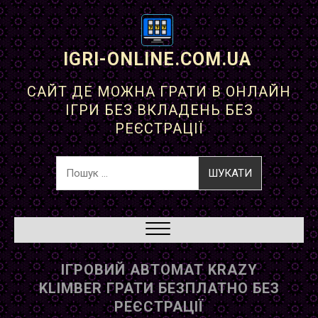
П
е
р
IGRI-ONLINE.COM.UA
е
й
САЙТ ДЕ МОЖНА ГРАТИ В ОНЛАЙН
т
ІГРИ БЕЗ ВКЛАДЕНЬ БЕЗ
и
РЕЄСТРАЦІЇ
д
о
Пошук:
в
м
і
с
т
Закрити
у
меню
ІГРОВИЙ АВТОМАТ KRAZY
KLIMBER ГРАТИ БЕЗПЛАТНО БЕЗ
РЕЄСТРАЦІЇ