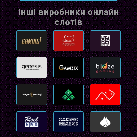
Інші виробники онлайн
слотів