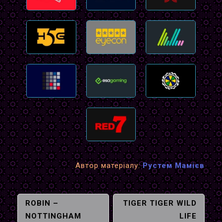
Автор матеріалу:
Рустем Мамієв
Н
ROBIN –
TIGER TIGER WILD
А
NOTTINGHAM
LIFE