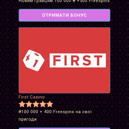
Новим гравцям 100 000 ₴ +500 Freespins
ОТРИМАТИ БОНУС
First Casino
₴100 000 + 400 Freespins на свої
пригоди