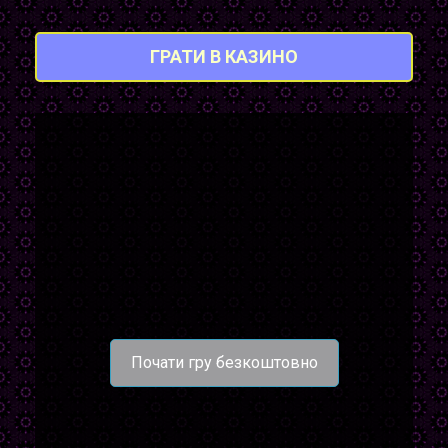
ГРАТИ В КАЗИНО
Почати гру безкоштовно