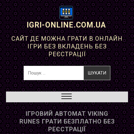
П
е
р
IGRI-ONLINE.COM.UA
е
й
САЙТ ДЕ МОЖНА ГРАТИ В ОНЛАЙН
т
ІГРИ БЕЗ ВКЛАДЕНЬ БЕЗ
и
РЕЄСТРАЦІЇ
д
о
Пошук:
в
м
і
с
т
Закрити
у
меню
ІГРОВИЙ АВТОМАТ VIKING
RUNES ГРАТИ БЕЗПЛАТНО БЕЗ
РЕЄСТРАЦІЇ