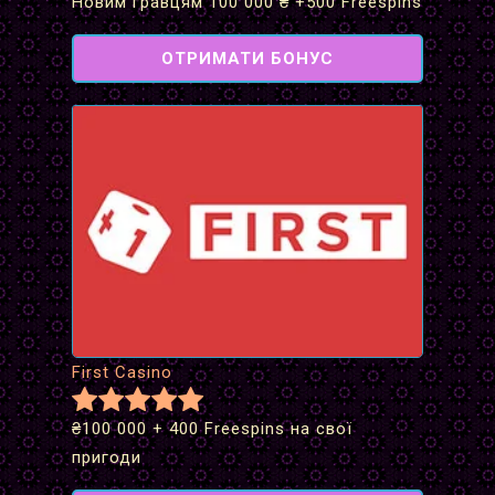
Новим гравцям 100 000 ₴ +500 Freespins
ОТРИМАТИ БОНУС
First Casino
₴100 000 + 400 Freespins на свої
пригоди