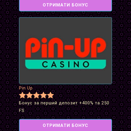
ОТРИМАТИ БОНУС
Pin Up
Бонус за перший депозит +400% та 250
FS
ОТРИМАТИ БОНУС