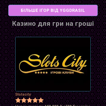
БІЛЬШЕ ІГОР ВІД YGGDRASIL
Казино для гри на гроші
Slotscity