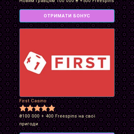
Новим гравцям 100 000 ₴ +500 Freespins
ОТРИМАТИ БОНУС
First Casino
₴100 000 + 400 Freespins на свої
пригоди