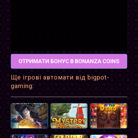
ОТРИМАТИ БОНУС В BONANZA COINS
Ще ігрові автомати від bigpot-
gaming: