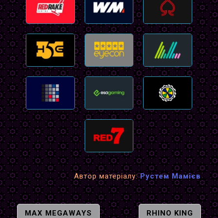
Автор матеріалу:
Рустем Мамієв
Н
MAX MEGAWAYS
RHINO KING