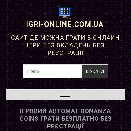
П
е
р
IGRI-ONLINE.COM.UA
е
й
САЙТ ДЕ МОЖНА ГРАТИ В ОНЛАЙН
т
ІГРИ БЕЗ ВКЛАДЕНЬ БЕЗ
и
РЕЄСТРАЦІЇ
д
о
Пошук:
в
м
і
с
т
Закрити
у
меню
ІГРОВИЙ АВТОМАТ BONANZA
COINS ГРАТИ БЕЗПЛАТНО БЕЗ
РЕЄСТРАЦІЇ