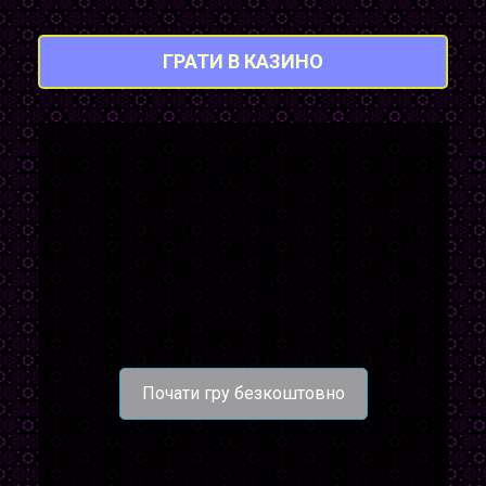
ГРАТИ В КАЗИНО
Почати гру безкоштовно