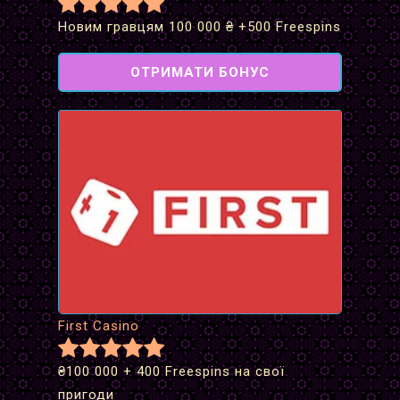
Новим гравцям 100 000 ₴ +500 Freespins
ОТРИМАТИ БОНУС
First Casino
₴100 000 + 400 Freespins на свої
пригоди