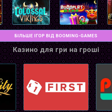
БІЛЬШЕ ІГОР ВІД BOOMING-GAMES
Казино для гри на гроші