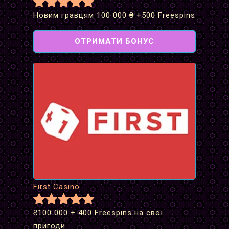
Новим гравцям 100 000 ₴ +500 Freespins
ОТРИМАТИ БОНУС
First Casino
₴100 000 + 400 Freespins на свої
пригоди