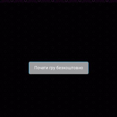
Почати гру безкоштовно