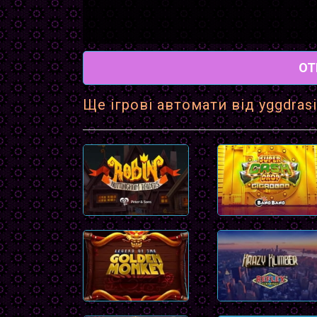
ОТ
Ще ігрові автомати від yggdrasi