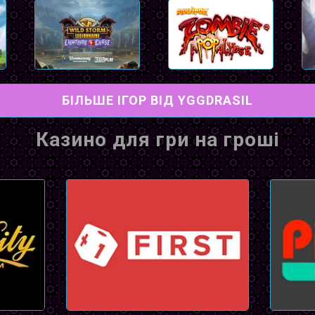
БІЛЬШЕ ІГОР ВІД YGGDRASIL
Казино для гри на гроші