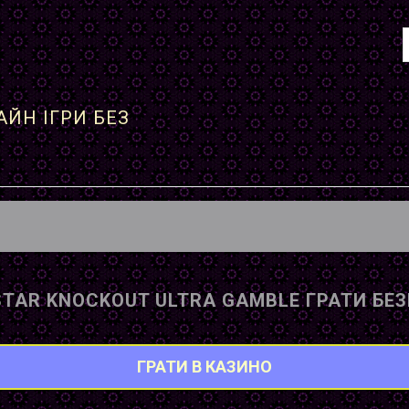
АЙН ІГРИ БЕЗ
STAR KNOCKOUT ULTRA GAMBLE ГРАТИ БЕЗ
ГРАТИ В КАЗИНО