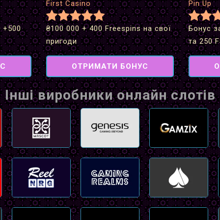
Pin Up
First Casino
Бонус з
₴ +500
₴100 000 + 400 Freespins на свої
та 250 
пригоди
О
УС
ОТРИМАТИ БОНУС
Інші виробники онлайн слотів