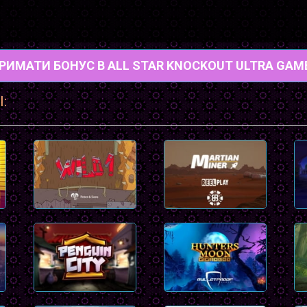
РИМАТИ БОНУС В ALL STAR KNOCKOUT ULTRA GAM
l: