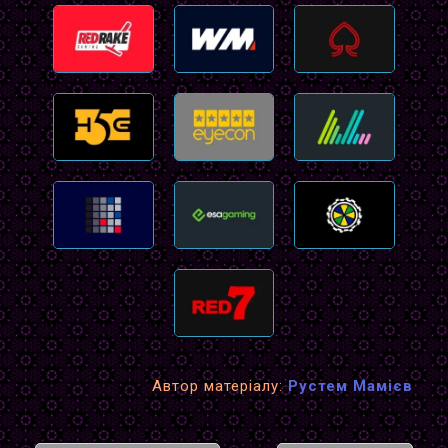
Автор матеріалу:
Рустем Мамієв