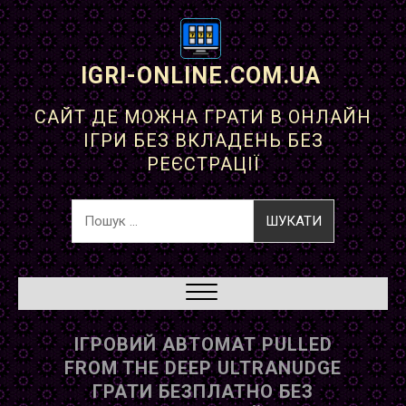
П
е
р
IGRI-ONLINE.COM.UA
е
й
САЙТ ДЕ МОЖНА ГРАТИ В ОНЛАЙН
т
ІГРИ БЕЗ ВКЛАДЕНЬ БЕЗ
и
РЕЄСТРАЦІЇ
д
о
Пошук:
в
м
і
с
т
Закрити
у
меню
ІГРОВИЙ АВТОМАТ PULLED
FROM THE DEEP ULTRANUDGE
ГРАТИ БЕЗПЛАТНО БЕЗ