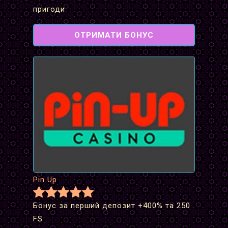
пригоди
ОТРИМАТИ БОНУС
Pin Up
Бонус за перший депозит +400% та 250
FS