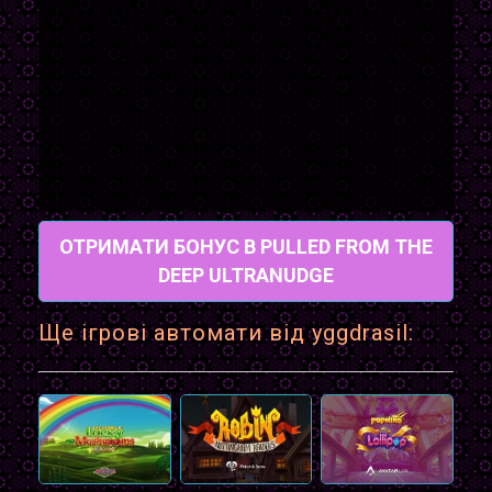
ОТРИМАТИ БОНУС В PULLED FROM THE
DEEP ULTRANUDGE
Ще ігрові автомати від yggdrasil: