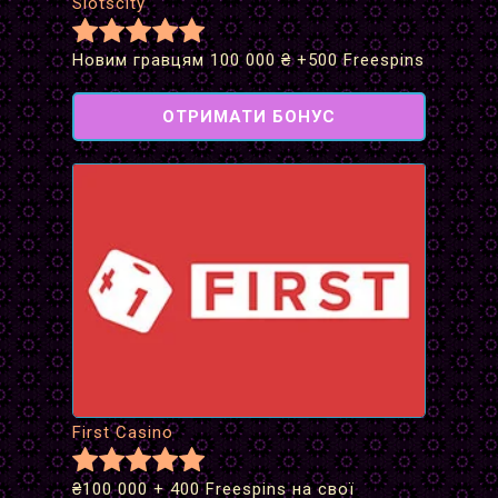
Slotscity
Новим гравцям 100 000 ₴ +500 Freespins
ОТРИМАТИ БОНУС
First Casino
₴100 000 + 400 Freespins на свої