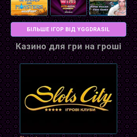
БІЛЬШЕ ІГОР ВІД YGGDRASIL
Казино для гри на гроші