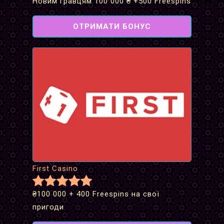
Новим гравцям 100 000 ₴ +500 Freespins
ОТРИМАТИ БОНУС
First Casino
₴100 000 + 400 Freespins на свої
пригоди