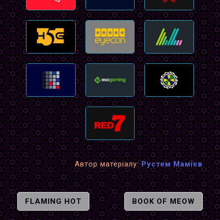
Автор матеріалу:
Рустем Мамієв
Н
FLAMING HOT
BOOK OF MEOW
А