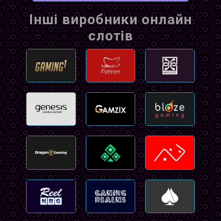
Інші виробники онлайн
слотів