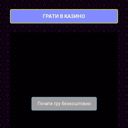
ГРАТИ В КАЗИНО
Почати гру безкоштовно