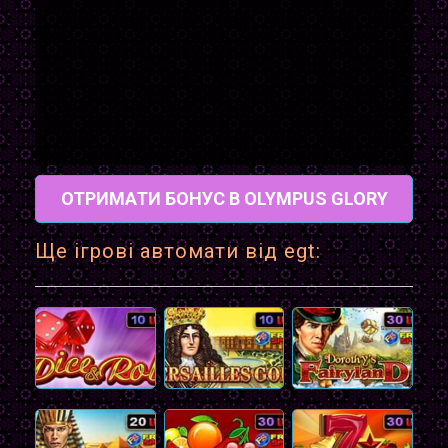
ОТРИМАТИ БОНУС В OLYMPUS GLORY
Ще ігрові автомати від egt: