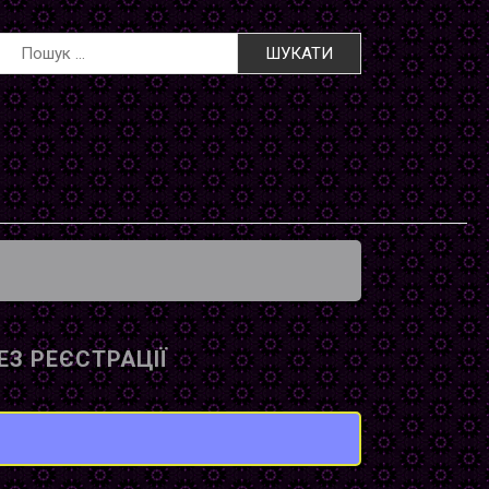
Пошук:
ЕЗ РЕЄСТРАЦІЇ