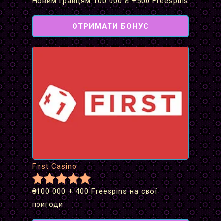
Новим гравцям 100 000 ₴ +500 Freespins
ОТРИМАТИ БОНУС
First Casino
₴100 000 + 400 Freespins на свої
пригоди