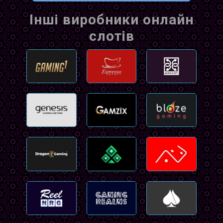
Інші виробники онлайн
слотів