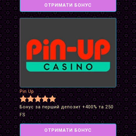
ОТРИМАТИ БОНУС
Pin Up
Бонус за перший депозит +400% та 250
FS
ОТРИМАТИ БОНУС