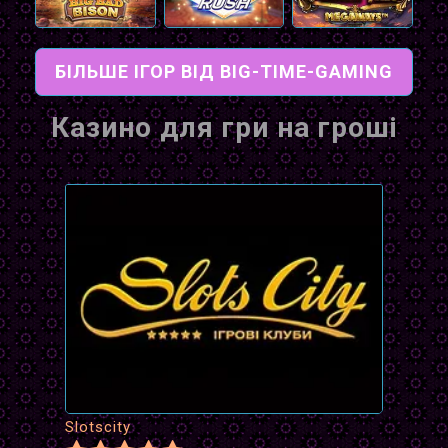
БІЛЬШЕ ІГОР ВІД BIG-TIME-GAMING
Казино для гри на гроші
Slotscity