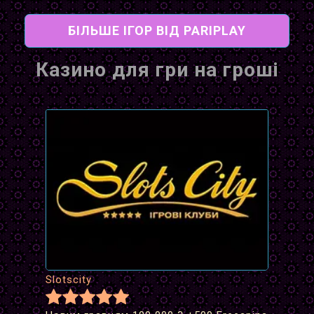
БІЛЬШЕ ІГОР ВІД PARIPLAY
Казино для гри на гроші
Slotscity