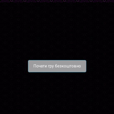
Почати гру безкоштовно