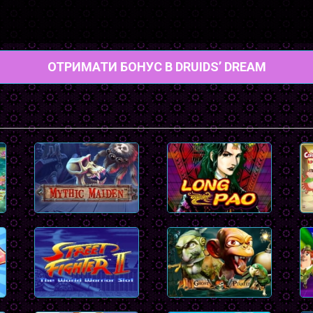
ОТРИМАТИ БОНУС В DRUIDS’ DREAM