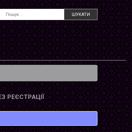
Пошук:
ЕЗ РЕЄСТРАЦІЇ