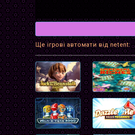
Ще ігрові автомати від netent: