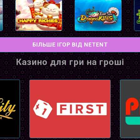
БІЛЬШЕ ІГОР ВІД NETENT
Казино для гри на гроші