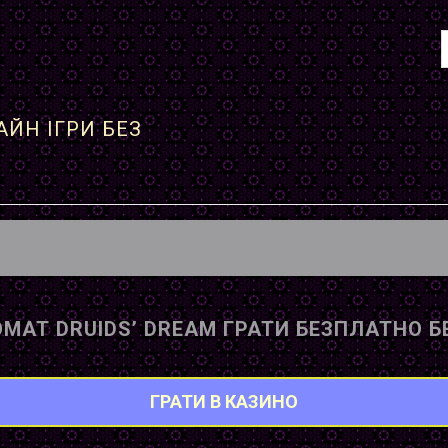
АЙН ІГРИ БЕЗ
МАТ DRUIDS’ DREAM ГРАТИ БЕЗПЛАТНО Б
ГРАТИ В КАЗИНО