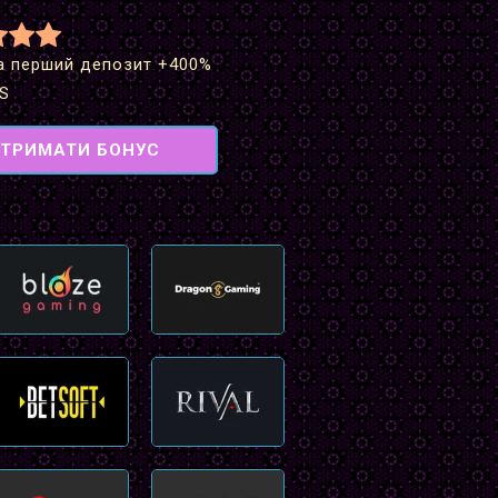
а перший депозит +400%
FS
ТРИМАТИ БОНУС