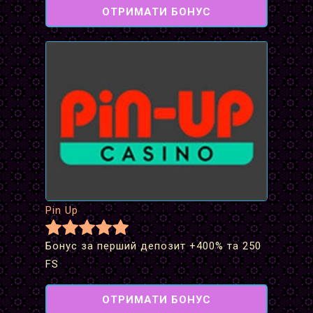
ОТРИМАТИ БОНУС
Pin Up
Бонус за перший депозит +400% та 250
FS
ОТРИМАТИ БОНУС