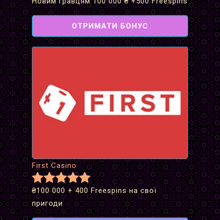
Новим гравцям 100 000 ₴ +500 Freespins
ОТРИМАТИ БОНУС
First Casino
₴100 000 + 400 Freespins на свої
пригоди