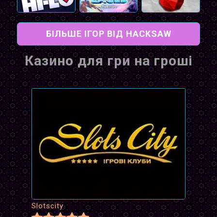
БІЛЬШЕ ІГОР ВІД HACKSAW
Казино для гри на гроші
Slotscity