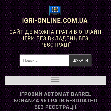
П
е
р
IGRI-ONLINE.COM.UA
е
й
САЙТ ДЕ МОЖНА ГРАТИ В ОНЛАЙН
т
ІГРИ БЕЗ ВКЛАДЕНЬ БЕЗ
и
РЕЄСТРАЦІЇ
д
о
Пошук:
в
м
і
с
т
Закрити
у
меню
ІГРОВИЙ АВТОМАТ BARREL
BONANZA 96 ГРАТИ БЕЗПЛАТНО
БЕЗ РЕЄСТРАЦІЇ