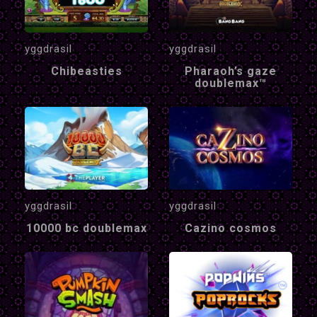
yggdrasil
yggdrasil
Chibeasties
Pharaoh’s gaze
doublemax™
yggdrasil
yggdrasil
10000 bc doublemax
Cazino cosmos