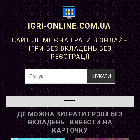
П
е
р
IGRI-ONLINE.COM.UA
е
й
САЙТ ДЕ МОЖНА ГРАТИ В ОНЛАЙН
т
ІГРИ БЕЗ ВКЛАДЕНЬ БЕЗ
и
РЕЄСТРАЦІЇ
д
о
Пошук:
в
м
і
с
т
Закрити
ДЕ МОЖНА ВИГРАТИ ГРОШІ БЕЗ
у
меню
ВКЛАДЕНЬ І ВИВЕСТИ НА
КАРТОЧКУ