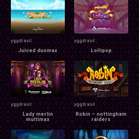
yggdrasil
yggdrasil
Juiced duomax
Lollipop
yggdrasil
yggdrasil
Lady merlin
Robin – nottingham
multimax
raiders