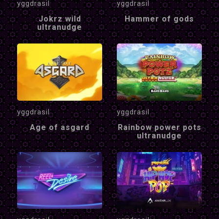
yggdrasil
yggdrasil
Jokrz wild
Hammer of gods
ultranudge
yggdrasil
yggdrasil
Age of asgard
Rainbow power pots
ultranudge