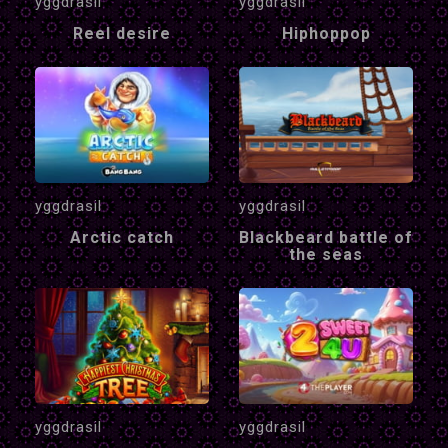
yggdrasil
yggdrasil
Reel desire
Hiphoppop
yggdrasil
yggdrasil
Arctic catch
Blackbeard battle of
the seas
yggdrasil
yggdrasil